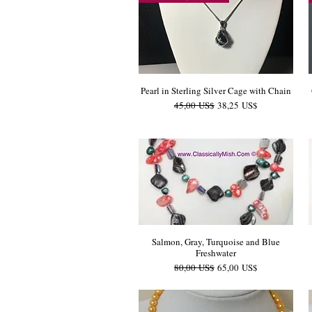
Pearl in Sterling Silver Cage with Chain
Precio
Precio de oferta
45,00 US$
38,25 US$
Salmon, Gray, Turquoise and Blue
Freshwater
Precio
Precio de oferta
80,00 US$
65,00 US$