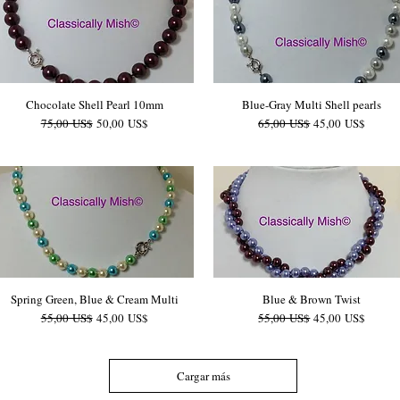
Chocolate Shell Pearl 10mm
Blue-Gray Multi Shell pearls
Precio
Precio de oferta
Precio
Precio de oferta
75,00 US$
50,00 US$
65,00 US$
45,00 US$
Spring Green, Blue & Cream Multi
Blue & Brown Twist
Precio
Precio de oferta
Precio
Precio de oferta
55,00 US$
45,00 US$
55,00 US$
45,00 US$
Cargar más