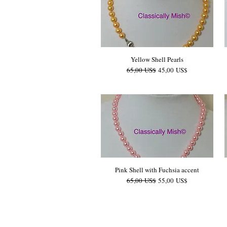
Yellow Shell Pearls
Precio
Precio de oferta
65,00 US$
45,00 US$
Pink Shell with Fuchsia accent
Precio
Precio de oferta
65,00 US$
55,00 US$