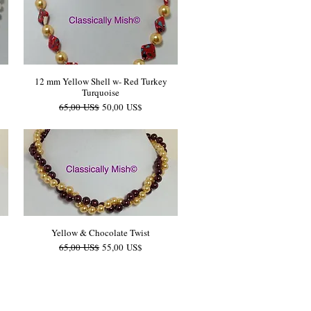
12 mm Yellow Shell w- Red Turkey
Turquoise
Precio
Precio de oferta
65,00 US$
50,00 US$
Yellow & Chocolate Twist
Precio
Precio de oferta
65,00 US$
55,00 US$