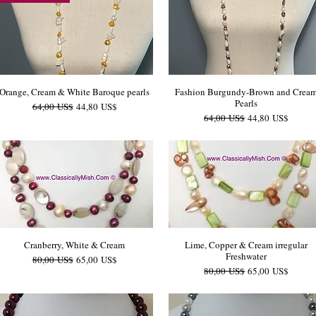
Orange, Cream & White Baroque pearls
Fashion Burgundy-Brown and Crea
Pearls
Precio
Precio de oferta
64,00 US$
44,80 US$
Precio
Precio de oferta
64,00 US$
44,80 US$
Cranberry, White & Cream
Lime, Copper & Cream irregular
Freshwater
Precio
Precio de oferta
80,00 US$
65,00 US$
Precio
Precio de oferta
80,00 US$
65,00 US$