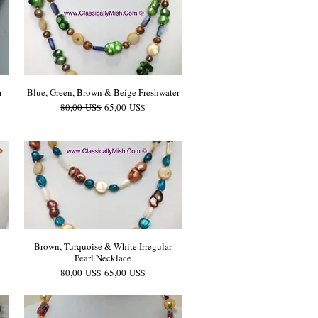
m
Blue, Green, Brown & Beige Freshwater
Precio
Precio de oferta
80,00 US$
65,00 US$
Brown, Turquoise & White Irregular
Pearl Necklace
Precio
Precio de oferta
80,00 US$
65,00 US$