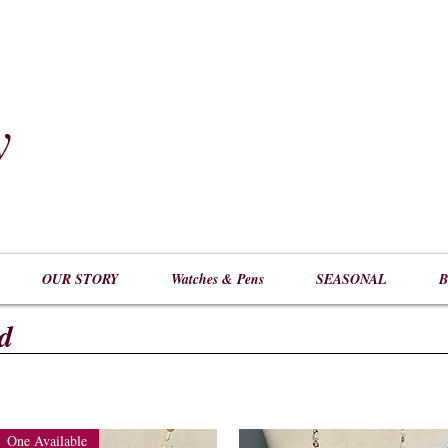
y
​
OUR STORY
Watches & Pens
SEASONAL
B
d
One Available